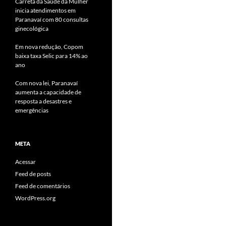
Carreta da Saúde da Mulher
inicia atendimentos em
Paranavaí com 80 consultas
ginecológica
Em nova redução, Copom
baixa taxa Selic para 14% ao
ano
Com nova lei, Paranavaí
aumenta a capacidade de
resposta a desastres e
emergências
META
Acessar
Feed de posts
Feed de comentários
WordPress.org