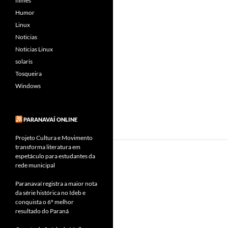
filmes
Humor
Linux
Noticias
Noticias Linux
solaris
Tosqueira
Windows
PARANAVAÍ ONLINE
Projeto Cultura e Movimento
transforma literatura em
espetáculo para estudantes da
rede municipal
Paranavaí registra a maior nota
da série histórica no Ideb e
conquista o 6º melhor
resultado do Paraná