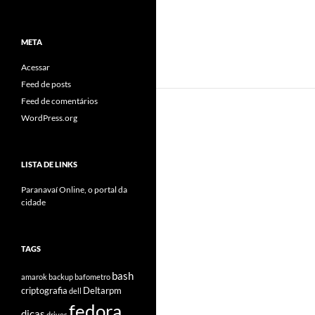
META
Acessar
Feed de posts
Feed de comentários
WordPress.org
LISTA DE LINKS
Paranavaí Online, o portal da
cidade
TAGS
bash
amarok
backup
bafometro
criptografia
Deltarpm
dell
fedora
dicas
drives