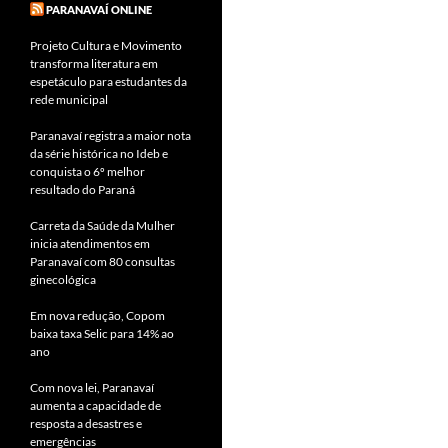
PARANAVAÍ ONLINE
Projeto Cultura e Movimento
transforma literatura em
espetáculo para estudantes da
rede municipal
Paranavaí registra a maior nota
da série histórica no Ideb e
conquista o 6º melhor
resultado do Paraná
Carreta da Saúde da Mulher
inicia atendimentos em
Paranavaí com 80 consultas
ginecológica
Em nova redução, Copom
baixa taxa Selic para 14% ao
ano
Com nova lei, Paranavaí
aumenta a capacidade de
resposta a desastres e
emergências