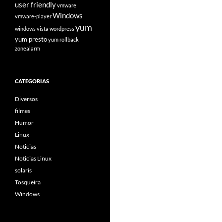
user friendly
vmware
Windows
vmware-player
yum
windows vista
wordpress
yum presto
yum rollback
zonealarm
CATEGORIAS
Diversos
filmes
Humor
Linux
Noticias
Noticias Linux
solaris
Tosqueira
Windows