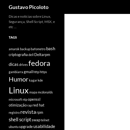
Pesquisar
Gustavo Picoloto
Pular
Dicas e notícias sobre Linux,
Segurança, Shell Script, MSX, e
para
etc …
o
conteúdo
TAGS
bash
amarok
backup
bafometro
criptografia
Deltarpm
dell
fedora
dicas
drives
gmail
gambiarra
http
https
Humor
kagar
kde
Linux
mapa
mcdonalds
openssl
microsoft
ntp
otimização
red hat
rap
revista
rpm
registro
shell script
swap
telnet
usabilidade
upgrade
ubuntu