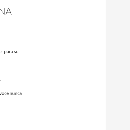
INA
r para se
.
 você nunca