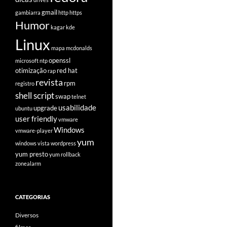
gmail
gambiarra
http
https
Humor
kagar
kde
Linux
mapa
mcdonalds
openssl
microsoft
ntp
otimização
red hat
rap
revista
rpm
registro
shell script
swap
telnet
usabilidade
upgrade
ubuntu
user friendly
vmware
Windows
vmware-player
yum
windows vista
wordpress
yum presto
yum rollback
zonealarm
CATEGORIAS
Diversos