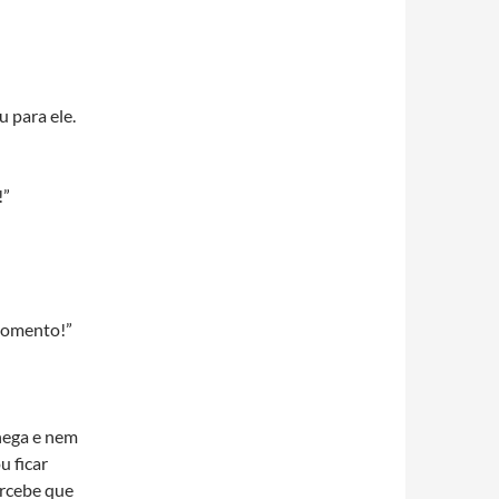
 para ele.
!”
 momento!”
chega e nem
u ficar
ercebe que