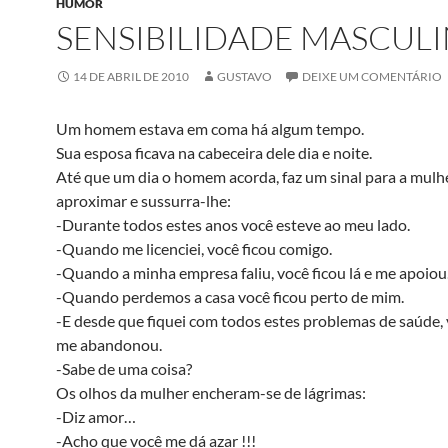
HUMOR
SENSIBILIDADE MASCUL
14 DE ABRIL DE 2010
GUSTAVO
DEIXE UM COMENTÁRIO
Um homem estava em coma há algum tempo.
Sua esposa ficava na cabeceira dele dia e noite.
Até que um dia o homem acorda, faz um sinal para a mulhe
aproximar e sussurra-lhe:
-Durante todos estes anos você esteve ao meu lado.
-Quando me licenciei, você ficou comigo.
-Quando a minha empresa faliu, você ficou lá e me apoiou
-Quando perdemos a casa você ficou perto de mim.
-E desde que fiquei com todos estes problemas de saúde,
me abandonou.
-Sabe de uma coisa?
Os olhos da mulher encheram-se de lágrimas:
-Diz amor…
-Acho que você me dá azar !!!