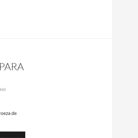
 PARA
RIO
proeza de