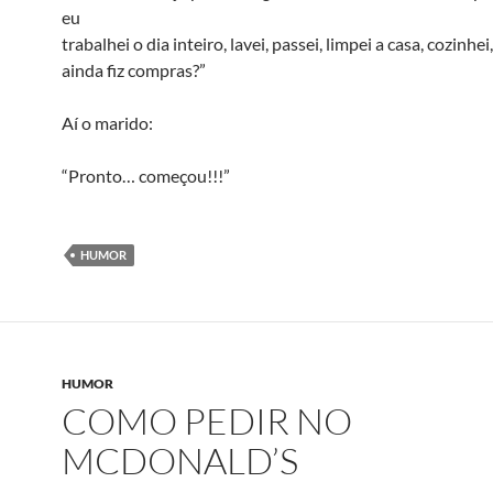
eu
trabalhei o dia inteiro, lavei, passei, limpei a casa, cozinhei,
ainda fiz compras?”
Aí o marido:
“Pronto… começou!!!”
HUMOR
HUMOR
COMO PEDIR NO
MCDONALD’S