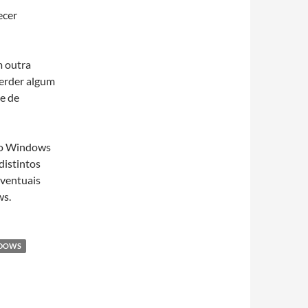
ecer
m outra
 perder algum
ve de
o o Windows
distintos
eventuais
ws.
DOWS