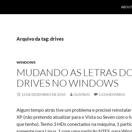
ABOUT
Arquivo da tag: drives
WINDOWS
MUDANDO AS LETRAS D
DRIVES NO WINDOWS
12 DE DEZEMBRO DE 2010
GUSTAVO
1 COMENTÁRIO
Algum tempo atrás tive um problema e precisei reinstal
XP (não pretendo atualizar para o Vista ou Seven com o 
que tenho). Tenho 3 HDs conectados na máquina, 1 parti
somente para Linux, 1 com uma partição NTFS, para Win