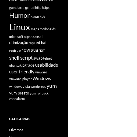
gmail
gambiarra
http
https
Humor
kagar
kde
Linux
mapa
mcdonalds
openssl
microsoft
ntp
otimização
red hat
rap
revista
rpm
registro
shell script
swap
telnet
usabilidade
upgrade
ubuntu
user friendly
vmware
Windows
vmware-player
yum
windows vista
wordpress
yum presto
yum rollback
zonealarm
CATEGORIAS
Diversos