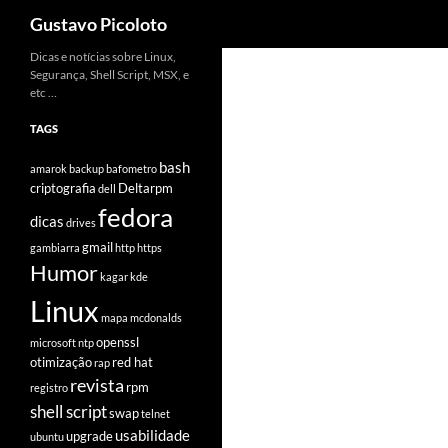
Pesquisar
Gustavo Picoloto
Pular
Dicas e notícias sobre Linux,
Segurança, Shell Script, MSX, e
para
etc …
o
conteúdo
TAGS
bash
amarok
backup
bafometro
criptografia
Deltarpm
dell
fedora
dicas
drives
gmail
gambiarra
http
https
Humor
kagar
kde
Linux
mapa
mcdonalds
openssl
microsoft
ntp
otimização
red hat
rap
revista
rpm
registro
shell script
swap
telnet
usabilidade
upgrade
ubuntu