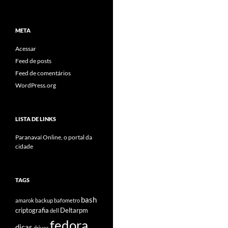
META
Acessar
Feed de posts
Feed de comentários
WordPress.org
LISTA DE LINKS
Paranavaí Online, o portal da
cidade
TAGS
bash
amarok
backup
bafometro
criptografia
Deltarpm
dell
fedora
dicas
drives