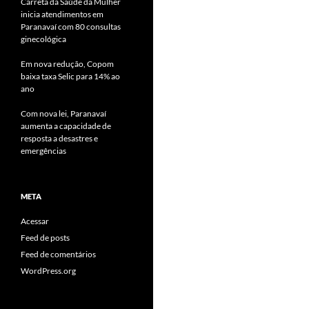
Carreta da Saúde da Mulher
inicia atendimentos em
Paranavaí com 80 consultas
ginecológica
Em nova redução, Copom
baixa taxa Selic para 14% ao
ano
Com nova lei, Paranavaí
aumenta a capacidade de
resposta a desastres e
emergências
META
Acessar
Feed de posts
Feed de comentários
WordPress.org