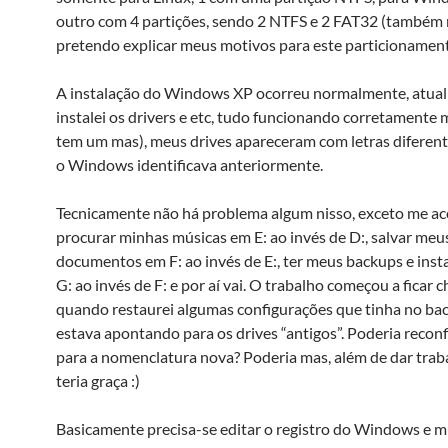
outro com 4 partições, sendo 2 NTFS e 2 FAT32 (também
pretendo explicar meus motivos para este particionament
A instalação do Windows XP ocorreu normalmente, atuali
instalei os drivers e etc, tudo funcionando corretamente
tem um mas), meus drives apareceram com letras diferent
o Windows identificava anteriormente.
Tecnicamente não há problema algum nisso, exceto me a
procurar minhas músicas em E: ao invés de D:, salvar meu
documentos em F: ao invés de E:, ter meus backups e inst
G: ao invés de F: e por aí vai. O trabalho começou a ficar 
quando restaurei algumas configurações que tinha no bac
estava apontando para os drives “antigos”. Poderia recon
para a nomenclatura nova? Poderia mas, além de dar trab
teria graça :)
Basicamente precisa-se editar o registro do Windows e 