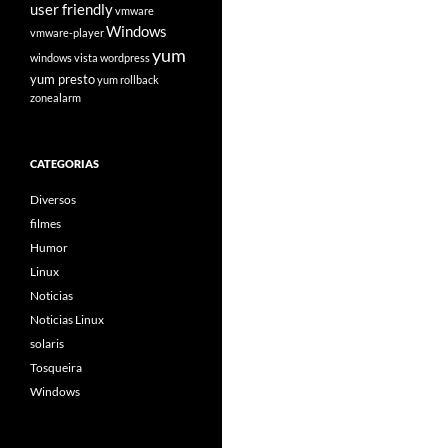
user friendly
vmware
Windows
vmware-player
yum
windows vista
wordpress
yum presto
yum rollback
zonealarm
CATEGORIAS
Diversos
filmes
Humor
Linux
Noticias
Noticias Linux
solaris
Tosqueira
Windows