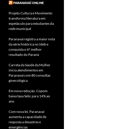
PARANAVAÍ ONLINE
Projeto Cultura e Movimento
transforma literatura em
espetáculo para estudantes da
rede municipal
Paranavaí registra a maior nota
da série histórica no Ideb e
conquista o 6º melhor
resultado do Paraná
Carreta da Saúde da Mulher
inicia atendimentos em
Paranavaí com 80 consultas
ginecológica
Em nova redução, Copom
baixa taxa Selic para 14% ao
ano
Com nova lei, Paranavaí
aumenta a capacidade de
resposta a desastres e
emergências