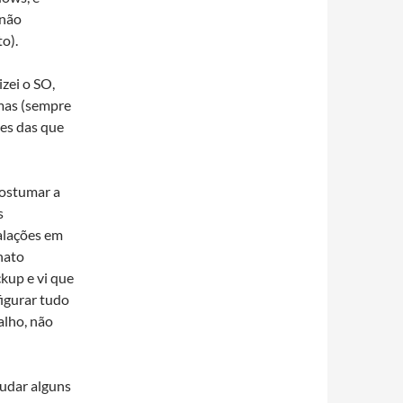
 não
o).
zei o SO,
 mas (sempre
es das que
costumar a
s
alações em
chato
kup e vi que
figurar tudo
alho, não
mudar alguns