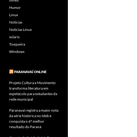
filmes
Humor
Linux
Noticias
Noticias Linux
solaris
Tosqueira
Windows
PARANAVAÍ ONLINE
Projeto Cultura e Movimento
transforma literatura em
espetáculo para estudantes da
rede municipal
Paranavaí registra a maior nota
da série histórica no Ideb e
conquista o 6º melhor
resultado do Paraná