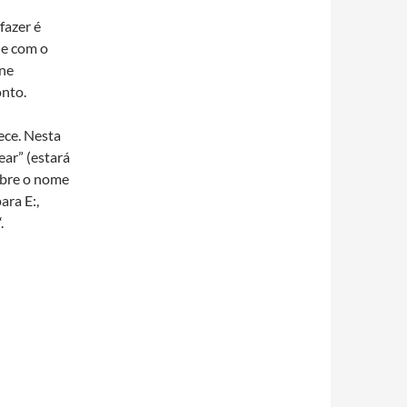
 fazer é
ue com o
one
onto.
ece. Nesta
ear” (estará
obre o nome
ara E:,
“.