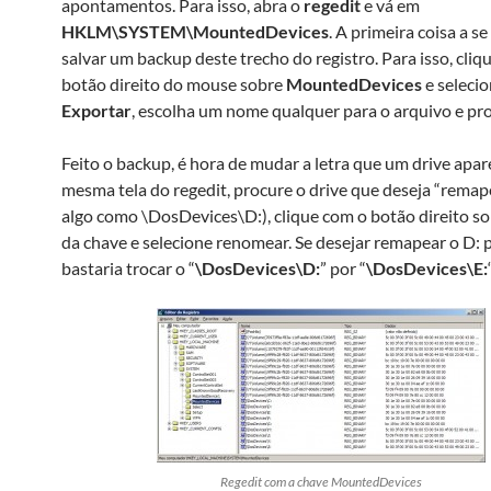
apontamentos. Para isso, abra o
regedit
e vá em
HKLM\SYSTEM\MountedDevices
. A primeira coisa a se
salvar um backup deste trecho do registro. Para isso, cliq
botão direito do mouse sobre
MountedDevices
e seleci
Exportar
, escolha um nome qualquer para o arquivo e pr
Feito o backup, é hora de mudar a letra que um drive apar
mesma tela do regedit, procure o drive que deseja “remap
algo como \DosDevices\D:), clique com o botão direito s
da chave e selecione renomear. Se desejar remapear o D: p
bastaria trocar o “
\DosDevices\D:
” por “
\DosDevices\E:
Regedit com a chave MountedDevices