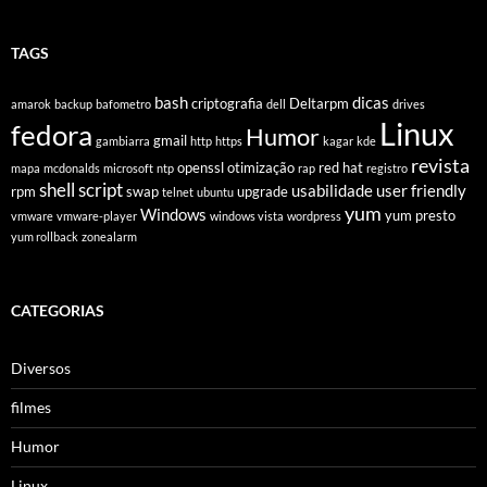
TAGS
bash
dicas
criptografia
Deltarpm
amarok
backup
bafometro
dell
drives
Linux
fedora
Humor
gmail
gambiarra
http
https
kagar
kde
revista
openssl
otimização
red hat
mapa
mcdonalds
microsoft
ntp
rap
registro
shell script
usabilidade
user friendly
rpm
swap
upgrade
telnet
ubuntu
yum
Windows
yum presto
vmware
vmware-player
windows vista
wordpress
yum rollback
zonealarm
CATEGORIAS
Diversos
filmes
Humor
Linux