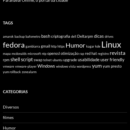
Paranavaí Online, o portal da cidade
TAGS
bash
dicas
criptografia
Deltarpm
amarok
backup
bafometro
dell
drives
Linux
fedora
Humor
gmail
gambiarra
http
https
kagar
kde
revista
openssl
otimização
red hat
mapa
mcdonalds
microsoft
ntp
rap
registro
shell script
usabilidade
user friendly
rpm
swap
upgrade
telnet
ubuntu
yum
Windows
yum presto
vmware
vmware-player
windows vista
wordpress
yum rollback
zonealarm
CATEGORIAS
Diversos
filmes
Humor