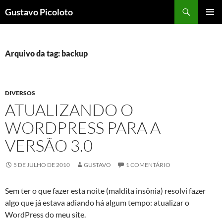
Pular
Pesquisar
Gustavo Picoloto
para
MENU
o
PRINCI
conteúdo
Arquivo da tag: backup
DIVERSOS
ATUALIZANDO O
WORDPRESS PARA A
VERSÃO 3.0
5 DE JULHO DE 2010
GUSTAVO
1 COMENTÁRIO
Sem ter o que fazer esta noite (maldita insônia) resolvi fazer
algo que já estava adiando há algum tempo: atualizar o
WordPress do meu site.