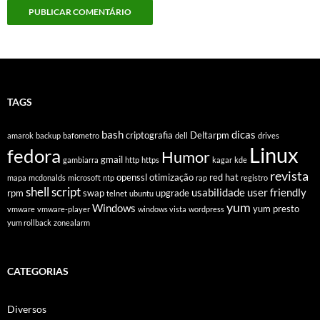
TAGS
bash
dicas
criptografia
Deltarpm
amarok
backup
bafometro
dell
drives
Linux
fedora
Humor
gmail
gambiarra
http
https
kagar
kde
revista
openssl
otimização
red hat
mapa
mcdonalds
microsoft
ntp
rap
registro
shell script
usabilidade
user friendly
rpm
swap
upgrade
telnet
ubuntu
yum
Windows
yum presto
vmware
vmware-player
windows vista
wordpress
yum rollback
zonealarm
CATEGORIAS
Diversos