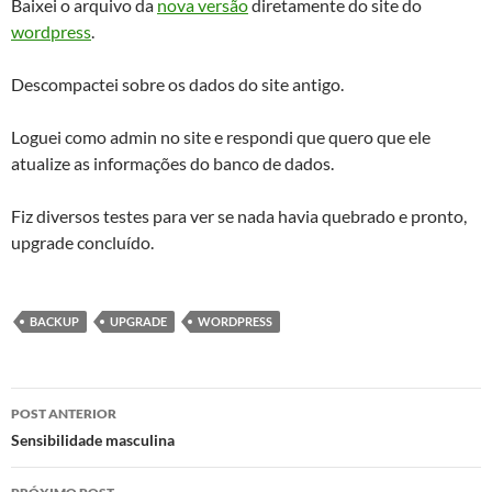
Baixei o arquivo da
nova versão
diretamente do site do
wordpress
.
Descompactei sobre os dados do site antigo.
Loguei como admin no site e respondi que quero que ele
atualize as informações do banco de dados.
Fiz diversos testes para ver se nada havia quebrado e pronto,
upgrade concluído.
BACKUP
UPGRADE
WORDPRESS
Navegação
POST ANTERIOR
de
Sensibilidade masculina
posts