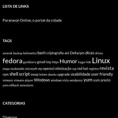
LISTA DE LINKS
Paranavaí Online, o portal da cidade
TAGS
bash
dicas
criptografia
Deltarpm
amarok
backup
bafometro
dell
drives
Linux
fedora
Humor
gmail
gambiarra
http
https
kagar
kde
revista
openssl
otimização
red hat
mapa
mcdonalds
microsoft
ntp
rap
registro
shell script
usabilidade
user friendly
rpm
swap
upgrade
telnet
ubuntu
yum
Windows
yum presto
vmware
vmware-player
windows vista
wordpress
yum rollback
zonealarm
CATEGORIAS
Diversos