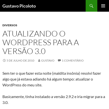
Pular
Pesquisar
Gustavo Picoloto
para
MENU
o
PRINCI
conteúdo
DIVERSOS
ATUALIZANDO O
WORDPRESS PARA A
VERSÃO 3.0
5 DE JULHO DE 2010
GUSTAVO
1 COMENTÁRIO
Sem ter o que fazer esta noite (maldita insônia) resolvi fazer
algo que já estava adiando há algum tempo: atualizar o
WordPress do meu site.
Basicamente, tinha instalado a versão 2.9.2 e iria migrar para a
3.0.