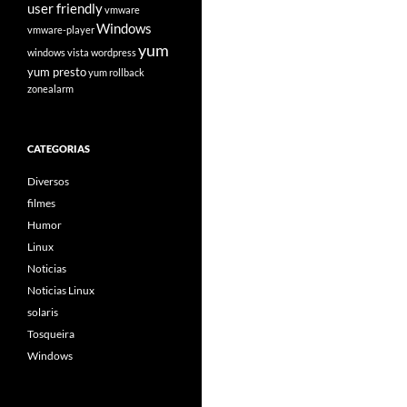
user friendly
vmware
Windows
vmware-player
yum
windows vista
wordpress
yum presto
yum rollback
zonealarm
CATEGORIAS
Diversos
filmes
Humor
Linux
Noticias
Noticias Linux
solaris
Tosqueira
Windows