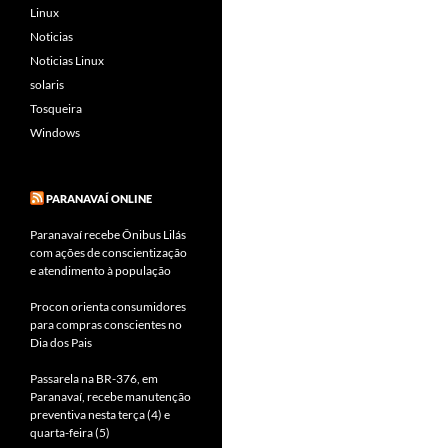
Linux
Noticias
Noticias Linux
solaris
Tosqueira
Windows
PARANAVAÍ ONLINE
Paranavaí recebe Ônibus Lilás
com ações de conscientização
e atendimento à população
Procon orienta consumidores
para compras conscientes no
Dia dos Pais
Passarela na BR-376, em
Paranavaí, recebe manutenção
preventiva nesta terça (4) e
quarta-feira (5)