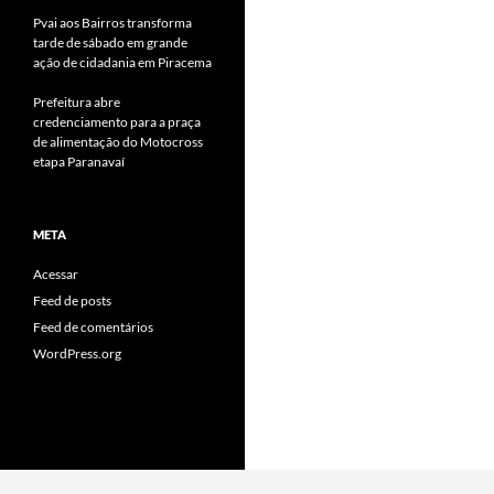
Pvai aos Bairros transforma
tarde de sábado em grande
ação de cidadania em Piracema
Prefeitura abre
credenciamento para a praça
de alimentação do Motocross
etapa Paranavaí
META
Acessar
Feed de posts
Feed de comentários
WordPress.org