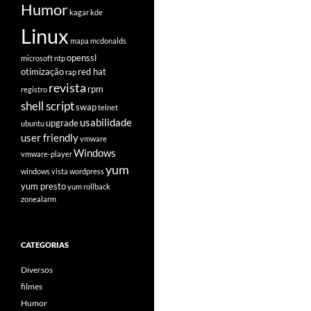
Humor
kagar
kde
Linux
mapa
mcdonalds
openssl
microsoft
ntp
otimização
red hat
rap
revista
rpm
registro
shell script
swap
telnet
usabilidade
upgrade
ubuntu
user friendly
vmware
Windows
vmware-player
yum
windows vista
wordpress
yum presto
yum rollback
zonealarm
CATEGORIAS
Diversos
filmes
Humor