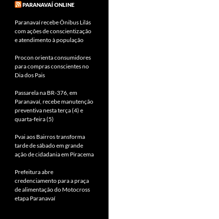
PARANAVAÍ ONLINE
Paranavaí recebe Ônibus Lilás
com ações de conscientização
e atendimento à população
Procon orienta consumidores
para compras conscientes no
Dia dos Pais
Passarela na BR-376, em
Paranavaí, recebe manutenção
preventiva nesta terça (4) e
quarta-feira (5)
Pvai aos Bairros transforma
tarde de sábado em grande
ação de cidadania em Piracema
Prefeitura abre
credenciamento para a praça
de alimentação do Motocross
etapa Paranavaí