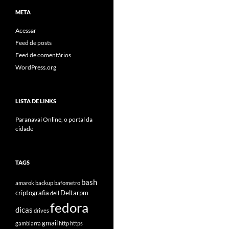
META
Acessar
Feed de posts
Feed de comentários
WordPress.org
LISTA DE LINKS
Paranavaí Online, o portal da
cidade
TAGS
bash
amarok
backup
bafometro
criptografia
Deltarpm
dell
fedora
dicas
drives
gmail
gambiarra
http
https