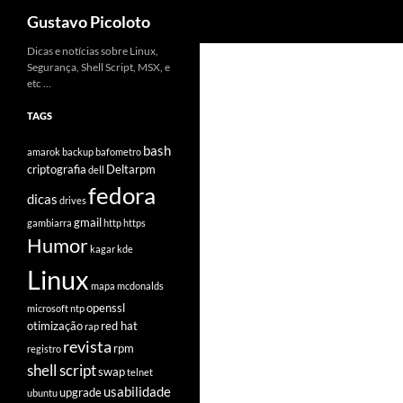
Pesquisar
Gustavo Picoloto
Pular
Dicas e notícias sobre Linux,
Segurança, Shell Script, MSX, e
para
etc …
o
conteúdo
TAGS
bash
amarok
backup
bafometro
criptografia
Deltarpm
dell
fedora
dicas
drives
gmail
gambiarra
http
https
Humor
kagar
kde
Linux
mapa
mcdonalds
openssl
microsoft
ntp
otimização
red hat
rap
revista
rpm
registro
shell script
swap
telnet
usabilidade
upgrade
ubuntu