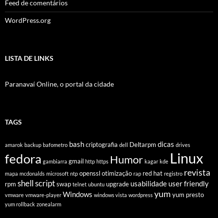
Feed de comentários
WordPress.org
LISTA DE LINKS
Paranavaí Online, o portal da cidade
TAGS
bash
dicas
criptografia
Deltarpm
amarok
backup
bafometro
dell
drives
Linux
fedora
Humor
gmail
gambiarra
http
https
kagar
kde
revista
openssl
otimização
red hat
mapa
mcdonalds
microsoft
ntp
rap
registro
shell script
usabilidade
user friendly
rpm
swap
upgrade
telnet
ubuntu
yum
Windows
yum presto
vmware
vmware-player
windows vista
wordpress
yum rollback
zonealarm