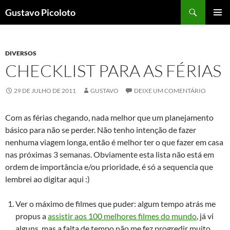
Pular
Pesquisar
Gustavo Picoloto
para
MENU
o
PRINCI
conteúdo
DIVERSOS
CHECKLIST PARA AS FÉRIAS
29 DE JULHO DE 2011
GUSTAVO
DEIXE UM COMENTÁRIO
Com as férias chegando, nada melhor que um planejamento
básico para não se perder. Não tenho intenção de fazer
nenhuma viagem longa, então é melhor ter o que fazer em casa
nas próximas 3 semanas. Obviamente esta lista não está em
ordem de importância e/ou prioridade, é só a sequencia que
lembrei ao digitar aqui :)
Ver o máximo de filmes que puder: algum tempo atrás me
propus a
assistir aos 100 melhores filmes do mundo
, já vi
alguns, mas a falta de tempo não me fez progredir muito