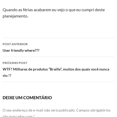
Quando as férias acabarem eu vejo o que eu cumpri deste
planejamento.
Navegação
POST ANTERIOR
de
User friendly where???
posts
PRÓXIMO POST
WTF? Milhares de produtos “Braille”, muitos dos quais você nunca
viu !?
DEIXE UM COMENTÁRIO
O seu endereço de e-mail não será publicado.
Campos obrigatórios
são marcados com
*