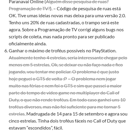
Paranavaí Online (
Alguém disse pesquisa de ruas?
Programação de TV?
). – Código de pesquisa de ruas está
OK. Tive umas ideias novas mas deixa para uma versão 2.0.
Tenho uns 20% de ruas cadastradas, o trampo será este
agora. Sobre a Programação de TV corrigi alguns bugs nos
scripts de coleta, mas nada pronto para ser publicado
oficialmente ainda.
Ganhar o máximo de troféus possíveis no PlayStation.
Atualmente tenho 4 estrelas, seria interessante chegar pelo
menos em 5 estrelas
.
Ok, se deixar eu não faço nada e fico
jogando, vou tentar me policiar. O problema é que justo
hoje peguei o GT5 de volta :P
–
O problema nem jogar
muito nas férias e nem foi o GT5 e sim que passei a maior
parte do tempo de vídeo game no multiplayer do Call of
Duty, o que não rende troféus. Em todo caso ganhei uns 10
troféus diversos, mas não foi suficiente para me tornar 5
estrelas
. Madrugada de 14 para 15 de setembro e agora sou
cinco estrelas. Tinha dois troféus fáceis no Call of Duty que
estavam “escondidos”, fácil.