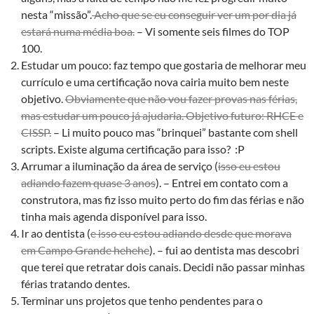
nesta “missão”.
Acho que se eu conseguir ver um por dia já
estará numa média boa.
– Vi somente seis filmes do TOP
100.
Estudar um pouco: faz tempo que gostaria de melhorar meu
currículo e uma certificação nova cairia muito bem neste
objetivo.
Obviamente que não vou fazer provas nas férias,
mas estudar um pouco já ajudaria. Objetivo futuro: RHCE e
CISSP.
– Li muito pouco mas “brinquei” bastante com shell
scripts. Existe alguma certificação para isso? :P
Arrumar a iluminação da área de serviço (
isso eu estou
adiando fazem quase 3 anos
). – Entrei em contato com a
construtora, mas fiz isso muito perto do fim das férias e não
tinha mais agenda disponível para isso.
Ir ao dentista (
e isso eu estou adiando desde que morava
em Campo Grande hehehe
). – fui ao dentista mas descobri
que terei que retratar dois canais. Decidi não passar minhas
férias tratando dentes.
Terminar uns projetos que tenho pendentes para o