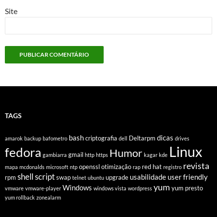
Site
TAGS
bash
dicas
criptografia
Deltarpm
amarok
backup
bafometro
dell
drives
Linux
fedora
Humor
gmail
gambiarra
http
https
kagar
kde
revista
openssl
otimização
red hat
mapa
mcdonalds
microsoft
ntp
rap
registro
shell script
usabilidade
user friendly
rpm
swap
upgrade
telnet
ubuntu
yum
Windows
yum presto
vmware
vmware-player
windows vista
wordpress
yum rollback
zonealarm