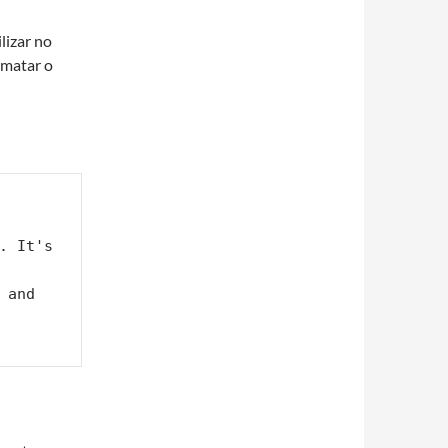
lizar no
rmatar o
. It's 
and 