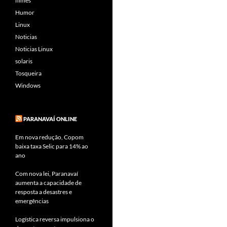
filmes
Humor
Linux
Noticias
Noticias Linux
solaris
Tosqueira
Windows
PARANAVAÍ ONLINE
Em nova redução, Copom
baixa taxa Selic para 14% ao
ano
Com nova lei, Paranavaí
aumenta a capacidade de
resposta a desastres e
emergências
Logística reversa impulsiona o