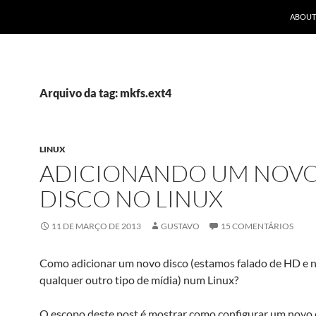
ABOUT
Arquivo da tag: mkfs.ext4
LINUX
ADICIONANDO UM NOV
DISCO NO LINUX
11 DE MARÇO DE 2013
GUSTAVO
15 COMENTÁRIOS
Como adicionar um novo disco (estamos falado de HD e 
qualquer outro tipo de mídia) num Linux?
O escopo deste post é mostrar como configurar um novo