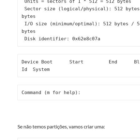
 Units = sectors of 1 * 512 = 512 bytes

 Sector size (logical/physical): 512 bytes / 512 
bytes

 I/O size (minimum/optimal): 512 bytes / 512 
bytes

 Disk identifier: 0x62e8c07a
Device Boot      Start         End      Bl
Id  System
Command (m for help):
Se não temos partições, vamos criar uma: