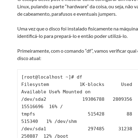
Linux, pulando a parte “hardware” da coisa, ou seja, não v
de cabeamento, parafusos e eventuais jumpers.
Uma vez que o disco foi instalado fisicamente na máquin
identificá-lo para prepará-lo e então poder utilizá-lo.
Primeiramente, com o comando “df”, vamos verificar qual 
disco atual:
[root@localhost ~]# df

Filesystem           1K-blocks      Used 
Available Use% Mounted on

/dev/sda2             19306788   2809356  
15516696  16% /

tmpfs                   515428        88   
515340   1% /dev/shm

/dev/sda1               297485     31238   
250887  12% /boot