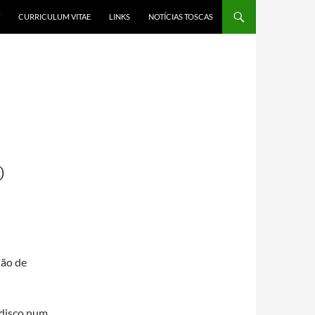
CURRICULUM VITAE
LINKS
NOTÍCIAS TOSCAS
O
não de
 disco num