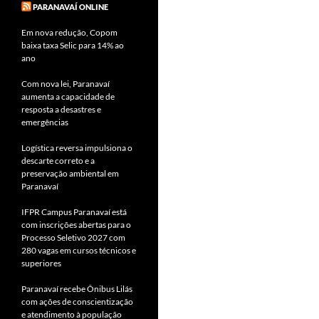
PARANAVAÍ ONLINE
Em nova redução, Copom
baixa taxa Selic para 14% ao
ano
Com nova lei, Paranavaí
aumenta a capacidade de
resposta a desastres e
emergências
Logística reversa impulsiona o
descarte correto e a
preservação ambiental em
Paranavaí
IFPR Campus Paranavaí está
com inscrições abertas para o
Processo Seletivo 2027 com
280 vagas em cursos técnicos e
superiores
Paranavaí recebe Ônibus Lilás
com ações de conscientização
e atendimento à população