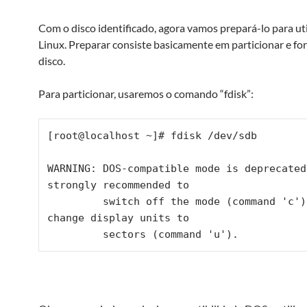
Com o disco identificado, agora vamos prepará-lo para uti
Linux. Preparar consiste basicamente em particionar e fo
disco.
Para particionar, usaremos o comando “fdisk”:
[root@localhost ~]# fdisk /dev/sdb

WARNING: DOS-compatible mode is deprecated
strongly recommended to

         switch off the mode (command 'c') 
change display units to

         sectors (command 'u').