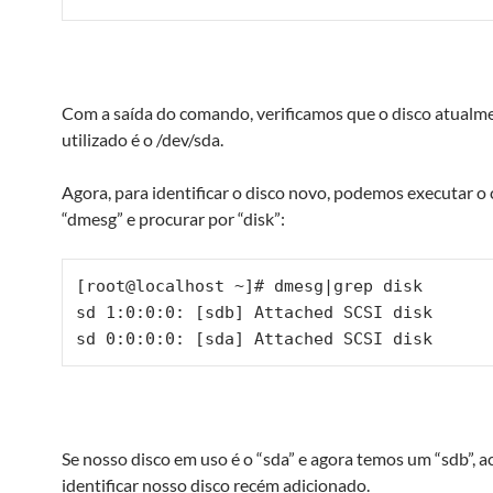
Com a saída do comando, verificamos que o disco atualm
utilizado é o /dev/sda.
Agora, para identificar o disco novo, podemos executar 
“dmesg” e procurar por “disk”:
[root@localhost ~]# dmesg|grep disk

sd 1:0:0:0: [sdb] Attached SCSI disk

sd 0:0:0:0: [sda] Attached SCSI disk
Se nosso disco em uso é o “sda” e agora temos um “sdb”, 
identificar nosso disco recém adicionado.