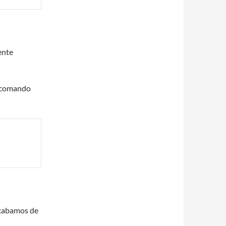
ente
o comando
acabamos de