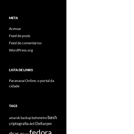
META
Acessar
Feed de posts
Feed de comentários
WordPress.org
LISTA DE LINKS
Paranavaí Online, o portal da
cidade
TAGS
bash
amarok
backup
bafometro
criptografia
Deltarpm
dell
fedora
dicas
drives