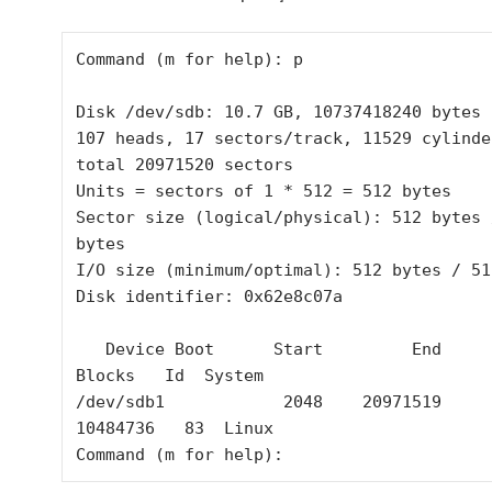
Command (m for help): p

Disk /dev/sdb: 10.7 GB, 10737418240 bytes

107 heads, 17 sectors/track, 11529 cylinder
total 20971520 sectors

Units = sectors of 1 * 512 = 512 bytes

Sector size (logical/physical): 512 bytes /
bytes

I/O size (minimum/optimal): 512 bytes / 51
Disk identifier: 0x62e8c07a

   Device Boot      Start         End      
Blocks   Id  System

/dev/sdb1            2048    20971519    
10484736   83  Linux

Command (m for help):