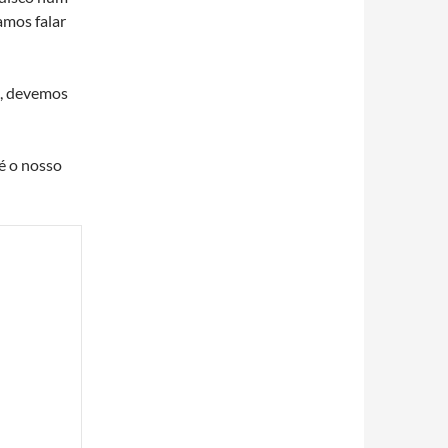
amos falar
a, devemos
é o nosso
 
 