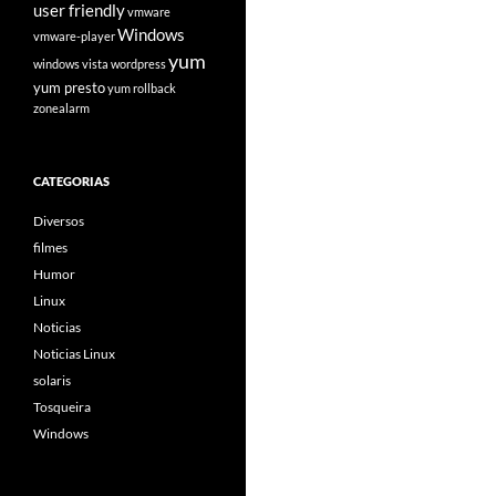
user friendly
vmware
Windows
vmware-player
yum
windows vista
wordpress
yum presto
yum rollback
zonealarm
CATEGORIAS
Diversos
filmes
Humor
Linux
Noticias
Noticias Linux
solaris
Tosqueira
Windows