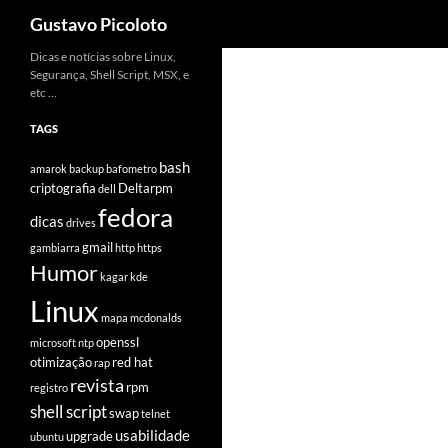
Pesquisar
Gustavo Picoloto
Pular
Dicas e notícias sobre Linux,
Segurança, Shell Script, MSX, e
para
etc …
o
conteúdo
TAGS
bash
amarok
backup
bafometro
criptografia
Deltarpm
dell
fedora
dicas
drives
gmail
gambiarra
http
https
Humor
kagar
kde
Linux
mapa
mcdonalds
openssl
microsoft
ntp
otimização
red hat
rap
revista
rpm
registro
shell script
swap
telnet
usabilidade
upgrade
ubuntu