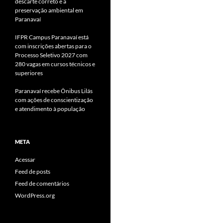
descarte correto e a
preservação ambiental em
Paranavaí
IFPR Campus Paranavaí está
com inscrições abertas para o
Processo Seletivo 2027 com
280 vagas em cursos técnicos e
superiores
Paranavaí recebe Ônibus Lilás
com ações de conscientização
e atendimento à população
META
Acessar
Feed de posts
Feed de comentários
WordPress.org