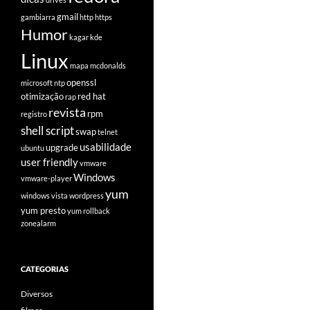
gmail
gambiarra
http
https
Humor
kagar
kde
Linux
mapa
mcdonalds
openssl
microsoft
ntp
otimização
red hat
rap
revista
rpm
registro
shell script
swap
telnet
usabilidade
upgrade
ubuntu
user friendly
vmware
Windows
vmware-player
yum
windows vista
wordpress
yum presto
yum rollback
zonealarm
CATEGORIAS
Diversos