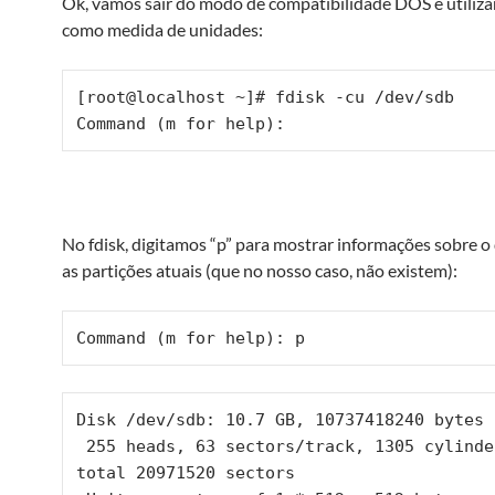
Ok, vamos sair do modo de compatibilidade DOS e utiliza
como medida de unidades:
[root@localhost ~]# fdisk -cu /dev/sdb

Command (m for help):
No fdisk, digitamos “p” para mostrar informações sobre o
as partições atuais (que no nosso caso, não existem):
Command (m for help): p
Disk /dev/sdb: 10.7 GB, 10737418240 bytes

 255 heads, 63 sectors/track, 1305 cylinders, 
total 20971520 sectors
