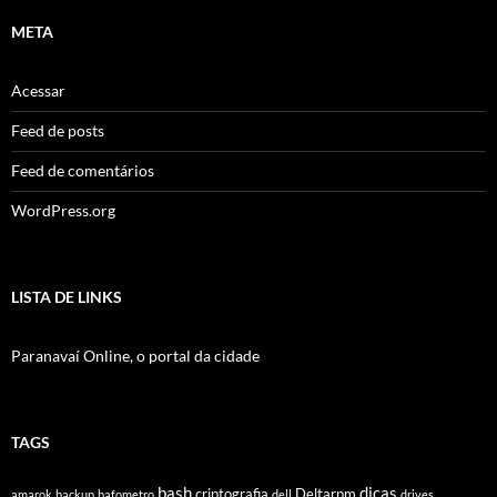
META
Acessar
Feed de posts
Feed de comentários
WordPress.org
LISTA DE LINKS
Paranavaí Online, o portal da cidade
TAGS
bash
dicas
criptografia
Deltarpm
amarok
backup
bafometro
dell
drives