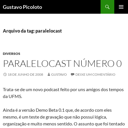
Pular
Pesquisar
Gustavo Picoloto
para
MENU
o
PRINCI
conteúdo
Arquivo da tag: paralelocast
DIVERSOS
PARALELOCAST NÚMERO 0
18 DE JUNHO DE 2008
GUSTAVO
DEIXE UM COMENTÁRIO
Trata-se de um novo podcast feito por uns amigos dos tempos
da UFMS.
Ainda é a versão Demo Beta 0.1 que, de acordo com eles
mesmo, é um teste de gravação que não possui lógica,
organização e muito menos sentido. O assunto que foi tentado