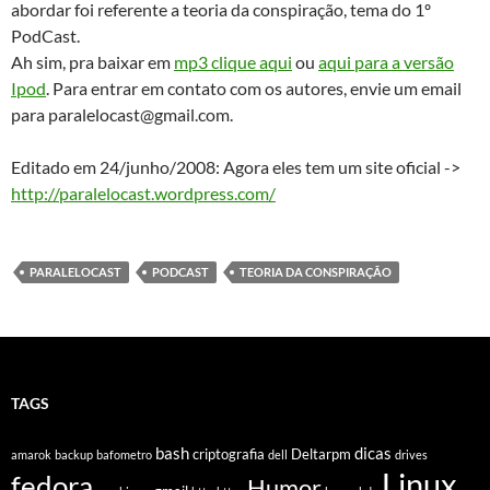
abordar foi referente a teoria da conspiração, tema do 1º
PodCast.
Ah sim, pra baixar em
mp3 clique aqui
ou
aqui para a versão
Ipod
. Para entrar em contato com os autores, envie um email
para paralelocast@gmail.com.
Editado em 24/junho/2008: Agora eles tem um site oficial ->
http://paralelocast.wordpress.com/
PARALELOCAST
PODCAST
TEORIA DA CONSPIRAÇÃO
TAGS
bash
dicas
criptografia
Deltarpm
amarok
backup
bafometro
dell
drives
Linux
fedora
Humor