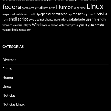
Linux
fedora
Humor
gmail
gambiarra
http
https
kagar
kde
revista
openssl
otimização
red hat
mapa
mcdonalds
microsoft
ntp
rap
registro
shell script
usabilidade
user friendly
rpm
swap
upgrade
telnet
ubuntu
yum
Windows
yum presto
vmware
vmware-player
windows vista
wordpress
yum rollback
zonealarm
CATEGORIAS
Diversos
filmes
Humor
Linux
Noticias
Noticias Linux