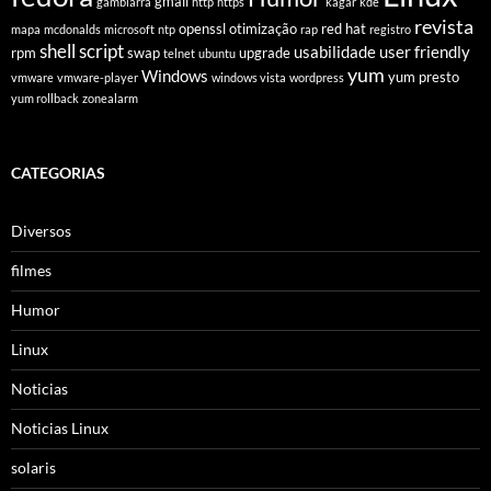
gmail
gambiarra
http
https
kagar
kde
revista
openssl
otimização
red hat
mapa
mcdonalds
microsoft
ntp
rap
registro
shell script
usabilidade
user friendly
rpm
swap
upgrade
telnet
ubuntu
yum
Windows
yum presto
vmware
vmware-player
windows vista
wordpress
yum rollback
zonealarm
CATEGORIAS
Diversos
filmes
Humor
Linux
Noticias
Noticias Linux
solaris