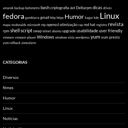
bash
dicas
criptografia
Deltarpm
amarok
backup
bafometro
dell
drives
Linux
fedora
Humor
gmail
gambiarra
http
https
kagar
kde
revista
openssl
otimização
red hat
mapa
mcdonalds
microsoft
ntp
rap
registro
shell script
usabilidade
user friendly
rpm
swap
upgrade
telnet
ubuntu
yum
Windows
yum presto
vmware
vmware-player
windows vista
wordpress
yum rollback
zonealarm
CATEGORIAS
Diversos
filmes
Humor
Linux
Noticias