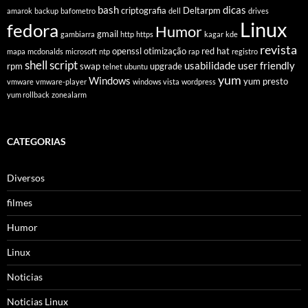
bash
dicas
criptografia
Deltarpm
amarok
backup
bafometro
dell
drives
Linux
fedora
Humor
gmail
gambiarra
http
https
kagar
kde
revista
openssl
otimização
red hat
mapa
mcdonalds
microsoft
ntp
rap
registro
shell script
usabilidade
user friendly
rpm
swap
upgrade
telnet
ubuntu
yum
Windows
yum presto
vmware
vmware-player
windows vista
wordpress
yum rollback
zonealarm
CATEGORIAS
Diversos
filmes
Humor
Linux
Noticias
Noticias Linux