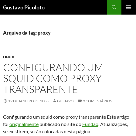
Pular
Pesquisar
Gustavo Picoloto
para
MENU
o
PRINCI
conteúdo
Arquivo da tag: proxy
LINUX
CONFIGURANDO UM
SQUID COMO PROXY
TRANSPARENTE
19 DE JANEIRO DE 2008
GUSTAVO
9 COMENTÁRIOS
Configurando um squid como proxy transparente Este artigo
foi
originalmente
publicado no site do
Fundão
. Atualizações,
se existirem, serão colocadas nesta página.