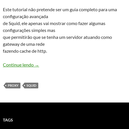
Este tutorial não pretende ser um guia completo para uma
configuração avançada
de Squid, ele apenas vai mostrar como fazer algumas
configurações simples mas
que permitirão que se tenha um servidor atuando como
gateway de uma rede
fazendo cache de http.
Configurando um squid como proxy transparen
Continue lendo
→
PROXY
SQUID
TAGS